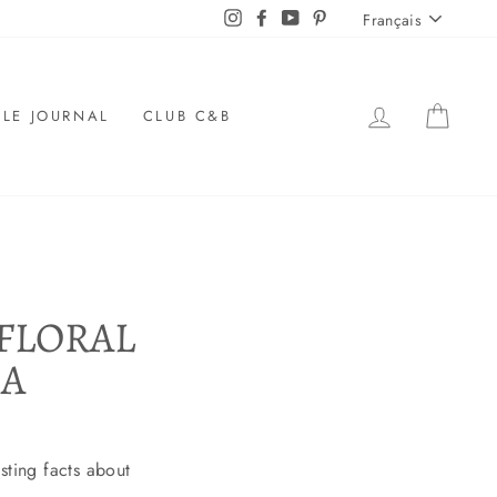
LANGUE
Instagram
Facebook
YouTube
Pinterest
Français
SE LOGUER
PANI
LE JOURNAL
CLUB C&B
FLORAL
EA
sting facts about