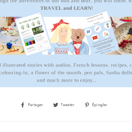
Partager
Tweeter
Épingler
Partager
Tweeter
Épingler
sur
sur
sur
Facebook
Twitter
Pinterest