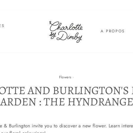
ES
A PROPOS
E
Flowers
·
OTTE AND BURLINGTON'S 
ARDEN : THE HYNDRANG
 & Burlington invite you to discover a new flower. Learn intere