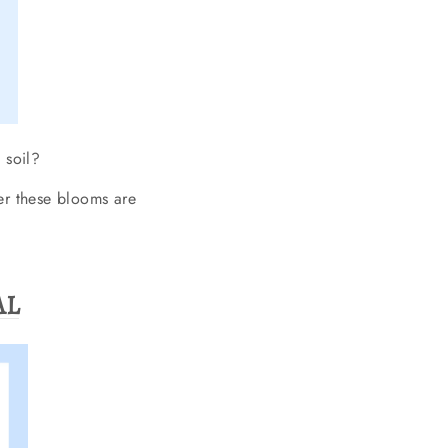
 soil?
r these blooms are
AL