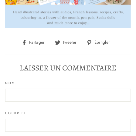
Partager
Tweeter
Épingler
Partager
Tweeter
Épingler
sur
sur
sur
Facebook
Twitter
Pinterest
LAISSER UN COMMENTAIRE
NOM
COURRIEL