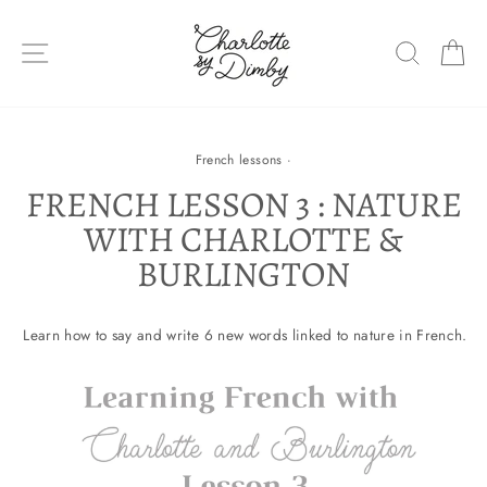
Sauter
le
NAVIGATION DU SITE
RECHE
P
contenu
French lessons
·
FRENCH LESSON 3 : NATURE
WITH CHARLOTTE &
BURLINGTON
Learn how to say and write 6 new words linked to nature in French.