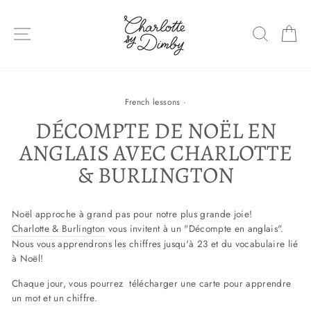
Sauter
le
NAVIGATION DU SITE
RECHE
P
contenu
French lessons
·
DÉCOMPTE DE NOËL EN
ANGLAIS AVEC CHARLOTTE
& BURLINGTON
Noël approche à grand pas pour notre plus grande joie!
Charlotte & Burlington
vous invitent à un "Décompte en anglais".
Nous vous apprendrons les chiffres jusqu'à 23 et du vocabulaire lié
à Noël!
Chaque jour, vous pourrez télécharger une carte pour apprendre
un mot et un chiffre.