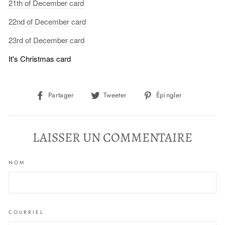
21th
of
December card
22nd
of
December card
23rd
of
December card
It's Christmas card
Partager
Tweeter
Épingler
Partager
Tweeter
Épingler
sur
sur
sur
Facebook
Twitter
Pinterest
LAISSER UN COMMENTAIRE
NOM
COURRIEL