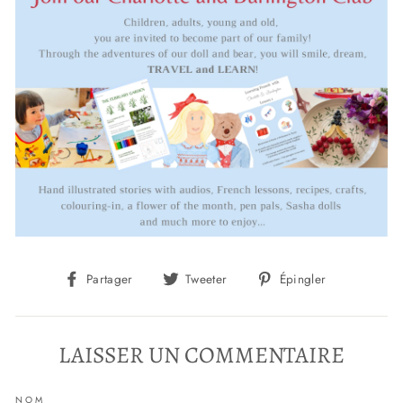
Partager
Tweeter
Épingler
Partager
Tweeter
Épingler
sur
sur
sur
Facebook
Twitter
Pinterest
LAISSER UN COMMENTAIRE
NOM