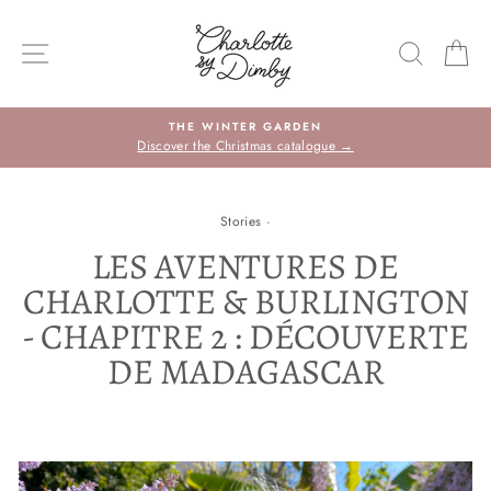
Sauter
le
NAVIGATION DU SITE
RECHE
P
contenu
THE WINTER GARDEN
Discover the Christmas catalogue →
Stories
·
LES AVENTURES DE
CHARLOTTE & BURLINGTON
- CHAPITRE 2 : DÉCOUVERTE
DE MADAGASCAR