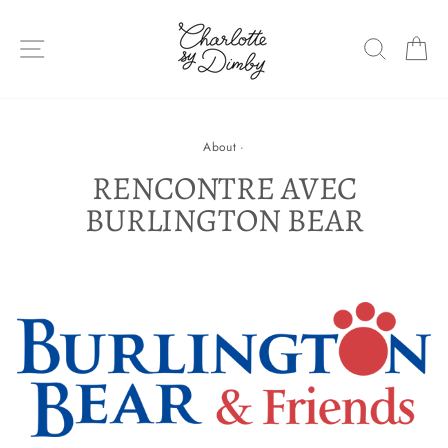
Sauter
le
NAVIGATION DU SITE
RECHE
P
contenu
About
·
RENCONTRE AVEC
BURLINGTON BEAR