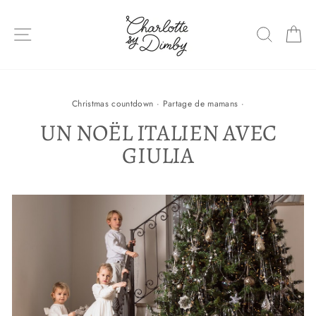
Sauter
le
NAVIGATION DU SITE
RECHE
P
contenu
Christmas countdown
·
Partage de mamans
·
UN NOËL ITALIEN AVEC
GIULIA