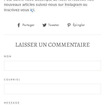
nouveaux articles suivez-nous sur 
Instagram
 ou 
inscrivez-vous 
içi
.
Partager
Tweeter
Épingler
Partager
Tweeter
Épingler
sur
sur
sur
Facebook
Twitter
Pinterest
LAISSER UN COMMENTAIRE
NOM
COURRIEL
MESSAGE