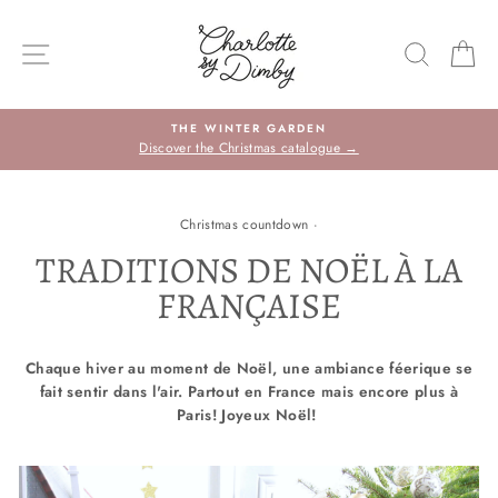
Sauter
le
NAVIGATION DU SITE
RECHE
P
contenu
THE WINTER GARDEN
Discover the Christmas catalogue →
Christmas countdown
·
TRADITIONS DE NOËL À LA
FRANÇAISE
Chaque hiver au moment de Noël, une ambiance féerique se
fait sentir dans l'air. Partout en France mais encore plus à
Paris! Joyeux Noël!