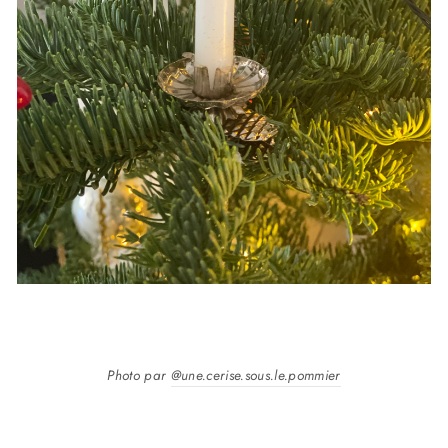
Photo par
@une.cerise.sous.le.pommier