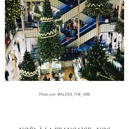
Photo par @
ALEXIS_THE_GR8