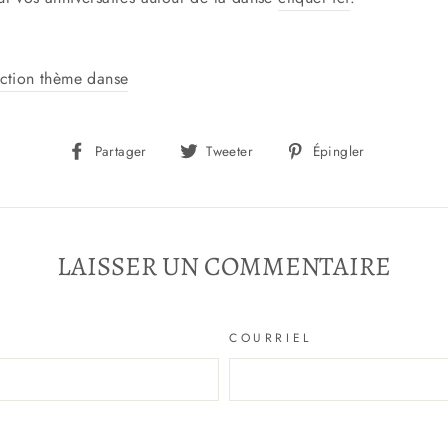
ection thème danse
Partager
Tweeter
Épingler
Partager
Tweeter
Épingler
sur
sur
sur
Facebook
Twitter
Pinterest
LAISSER UN COMMENTAIRE
COURRIEL