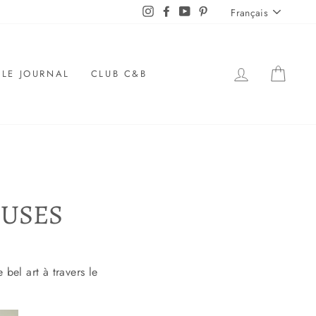
LANGUE
Instagram
Facebook
YouTube
Pinterest
Français
SE LOGUER
PANI
LE JOURNAL
CLUB C&B
EUSES
bel art à travers le