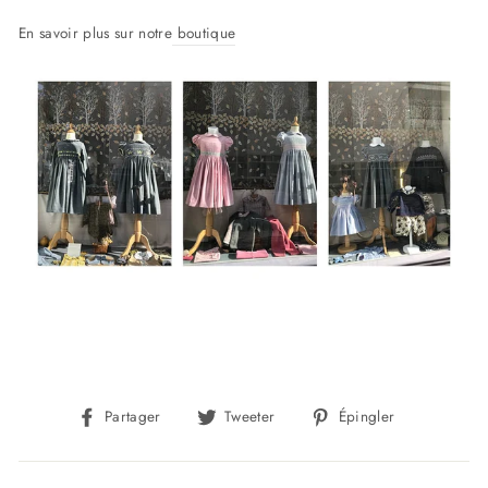
En savoir plus sur notre
boutique
Partager
Tweeter
Épingler
Partager
Tweeter
Épingler
sur
sur
sur
Facebook
Twitter
Pinterest