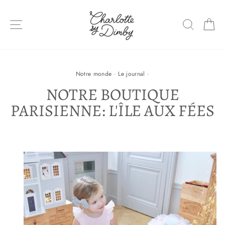
Sauter
le
NAVIGATION DU SITE
RECHE
P
contenu
Notre monde
·
Le journal
·
NOTRE BOUTIQUE
PARISIENNE: L'ÎLE AUX FÉES