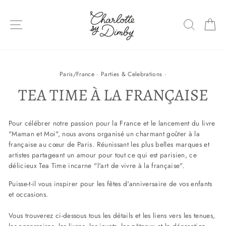
Sauter
le
NAVIGATION DU SITE
RECHE
P
contenu
Paris/France
·
Parties & Celebrations
·
TEA TIME À LA FRANÇAISE
Pour célébrer notre passion pour la France et le lancement du livre
"Maman et Moi", nous avons organisé un charmant goûter à la
française au cœur de Paris. Réunissant les plus belles marques et
artistes partageant un amour pour tout ce qui est parisien, ce
délicieux Tea Time incarne "l'art de vivre à la française".
Puisse-t-il vous inspirer pour les fêtes d'anniversaire de vos enfants
et occasions.
Vous trouverez ci-dessous tous les détails et les liens vers les tenues,