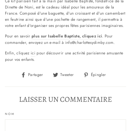
Ce kit parisien fait à la main par Isabelle Baptiste, fondatrice de la
Dinette de Noni, est le cadeau idéal pour les amoureux de la
France. Composé d'une baguette, d'un croissant et d'un camembert
en feutrine ainsi que d'une pochette de rangement, il permettra à
votre enfant d'organiser ses propres fêtes parisiennes imaginaires.
Pour en savoir
plus sur Isabelle Baptiste, cliquez ici
. Pour
commander, envoyez un e-mail à info@charlottesydimby.com.
Enfin, cliquez
ici
pour découvrir une activité parisienne amusante
pour vos enfants.
Partager
Tweeter
Épingler
Partager
Tweeter
Épingler
sur
sur
sur
Facebook
Twitter
Pinterest
LAISSER UN COMMENTAIRE
NOM