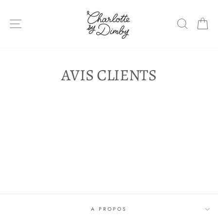
Sauter
le
NAVIGATION DU SITE
RECHE
P
contenu
AVIS CLIENTS
A PROPOS