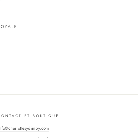
ROYALE
CONTACT ET BOUTIQUE
nfo@charlottesydimby.com