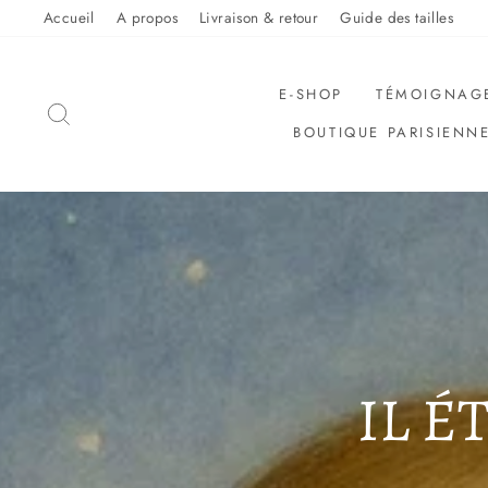
Sauter
Accueil
A propos
Livraison & retour
Guide des tailles
le
contenu
E-SHOP
TÉMOIGNAG
RECHERCHER
BOUTIQUE PARISIENN
IL É