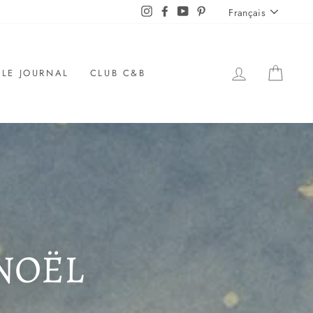
LANGUE
Instagram
Facebook
YouTube
Pinterest
Français
SE LOGUER
PANI
LE JOURNAL
CLUB C&B
 NOËL