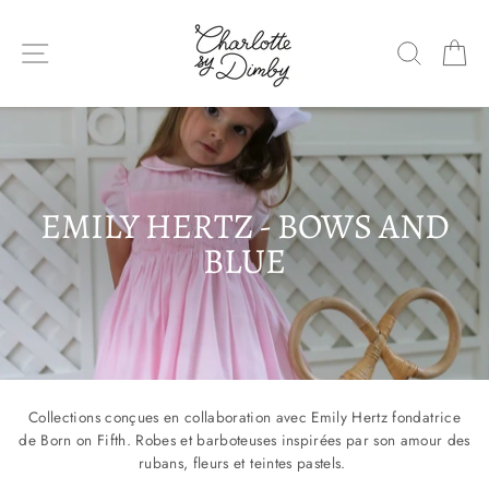
Sauter
le
NAVIGATION DU SITE
RECHE
P
contenu
EMILY HERTZ - BOWS AND
BLUE
Collections conçues en collaboration avec Emily Hertz fondatrice
de Born on Fifth. Robes et barboteuses inspirées par son amour des
rubans, fleurs et teintes pastels.