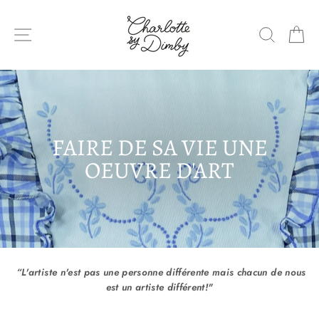
Sauter
le
NAVIGATION DU SITE
RECHE
P
contenu
FAIRE DE SA VIE UNE
OEUVRE D'ART
“L'artiste n'est pas une personne différente mais chacun de nous
est un artiste différent!"