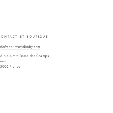
CONTACT ET BOUTIQUE
nfo@charlottesydimby.com
6 rue Notre Dame des Champs
aris
75006 France