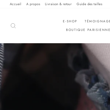
Sauter
Accueil
A propos
Livraison & retour
Guide des tailles
le
contenu
E-SHOP
TÉMOIGNAG
RECHERCHER
BOUTIQUE PARISIENN