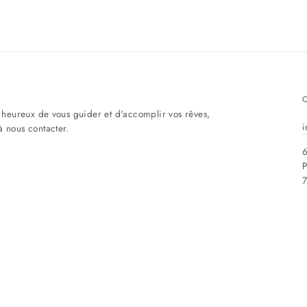
eureux de vous guider et d'accomplir vos rêves,
i
à nous contacter.
6
P