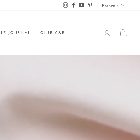
LANGUE
Instagram
Facebook
YouTube
Pinterest
Français
SE LOGUER
PANI
LE JOURNAL
CLUB C&B