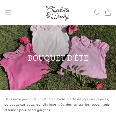
Sauter
le
NAVIGATION DU SITE
RECHE
P
contenu
BOUQUET D'ÉTÉ
Dans notre jardin de juillet, nous avons planté de joyeuses rayures,
de beaux carreaux, de jolis imprimés, des ravissantes robes, hauts
et tenues pour petits garçons!