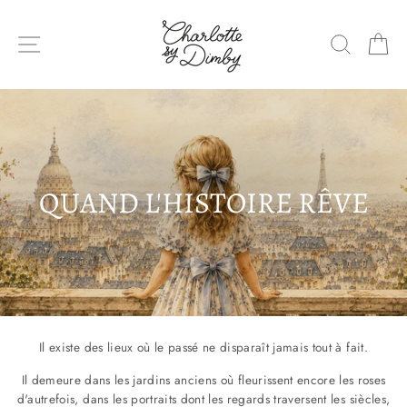
Sauter
le
NAVIGATION DU SITE
RECHE
P
contenu
QUAND L'HISTOIRE RÊVE
Il existe des lieux où le passé ne disparaît jamais tout à fait.
Il demeure dans les jardins anciens où fleurissent encore les roses
d'autrefois, dans les portraits dont les regards traversent les siècles,