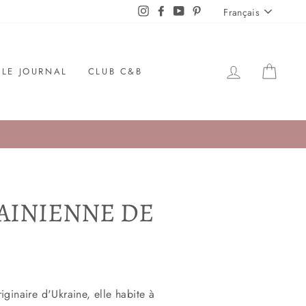
LANGUE
Instagram
Facebook
YouTube
Pinterest
Français
SE LOGUER
PANI
LE JOURNAL
CLUB C&B
AINIENNE DE
inaire d'Ukraine, elle habite à