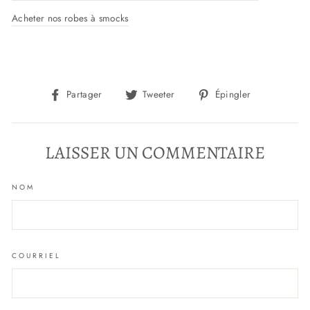
Acheter nos robes à smocks
Partager
Tweeter
Épingler
Partager
Tweeter
Épingler
sur
sur
sur
Facebook
Twitter
Pinterest
LAISSER UN COMMENTAIRE
NOM
COURRIEL