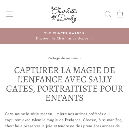
Sauter
le
NAVIGATION DU SITE
RECHE
P
contenu
THE WINTER GARDEN
Discover the Christmas catalogue →
Partage de mamans
·
CAPTURER LA MAGIE DE
L'ENFANCE AVEC SALLY
GATES, PORTRAITISTE POUR
ENFANTS
Cette nouvelle série met en lumière nos artistes préférés qui
capturent avec talent la magie de l'enfance. Chacun, à sa manière,
cherche à préserver la joie et tendresse des premières années de