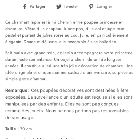
Partager
Tweeter
Épingler
Partager
Tweeter
Épingler
sur
sur
sur
Facebook
Twitter
Pinterest
Ce charmant lapin est à mi chemin entre poupée princesse et
danseuse. Vêtue d’un chapeau à pompon, d’un col et jupe rose
pastel et portant de jolies roses au cou, Julie, est particulièrement
élégante. Douce et délicate, elle ressemble à une ballerine.
Fait main avec grand soin, ce lapin accompagnera votre princesse
durant toute son enfance. Un objet à chérir durant de longues
années. Il constitue aussi une très jolie décoration de chambre. Une
idée originale et unique comme cadeau d’anniversaire, surprise ou
simple geste d’amour.
Remarque :
Ces poupées décoratives sont destinées à être
exposées. La surveillance d'un adulte est requise si elles sont
manipulées par des enfants. Elles ne sont pas conçues
comme des jouets. Nous ne nous portons pas responsables
de son usage.
Taille :
70 cm