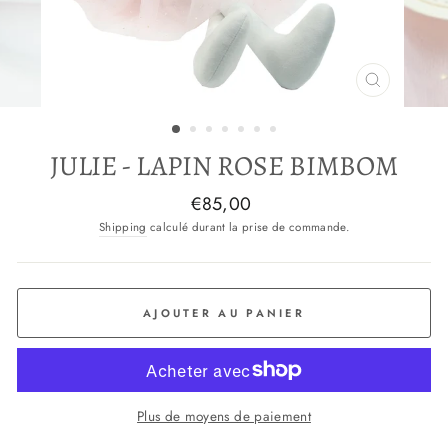
FERMER
(ESC)
JULIE - LAPIN ROSE BIMBOM
Prix
€85,00
normal
Shipping
calculé durant la prise de commande.
AJOUTER AU PANIER
Plus de moyens de paiement