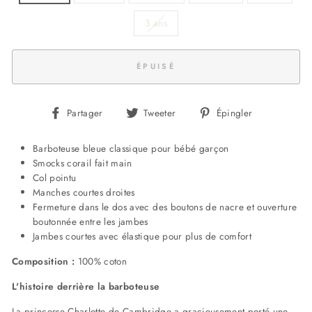
3 ans
ÉPUISÉ
Partager
Tweeter
Épingler
Partager
Tweeter
Épingler
sur
sur
sur
Facebook
Twitter
Pinterest
Barboteuse bleue classique pour bébé garçon
Smocks corail fait main
Col pointu
Manches courtes droites
Fermeture dans le dos avec des boutons de nacre et ouverture
boutonnée entre les jambes
Jambes courtes avec élastique pour plus de comfort
Composition :
100% coton
L'histoire derrière la barboteuse
La princesse Charlotte de Cambridge a gracieusement porté une