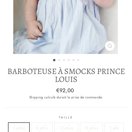
FERMER
(ESC)
BARBOTEUSE À SMOCKS PRINCE
LOUIS
Prix
€92,00
normal
Shipping
calculé durant la prise de commande.
TAILLE
3 mois
6 mois
12 mois
18 mois
2 ans