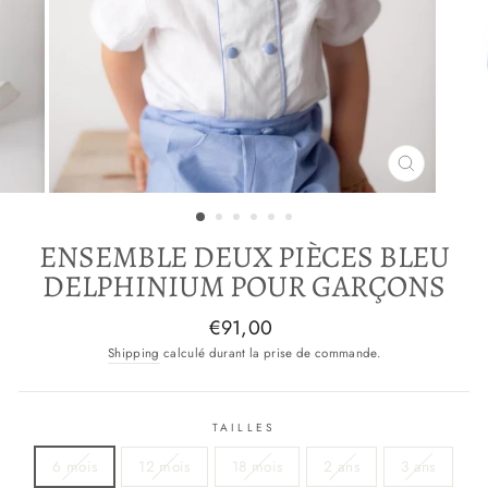
FERMER
(ESC)
ENSEMBLE DEUX PIÈCES BLEU
DELPHINIUM POUR GARÇONS
Prix
€91,00
normal
Shipping
calculé durant la prise de commande.
TAILLES
6 mois
12 mois
18 mois
2 ans
3 ans