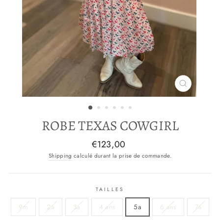
FERMER
(ESC)
ROBE TEXAS COWGIRL
Prix
€123,00
normal
Shipping
calculé durant la prise de commande.
TAILLES
9m
2a
3a
4 ans
5a
6 ans
7a