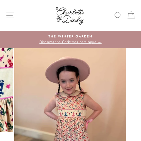
Sauter
le
NAVIGATION DU SITE
RECHE
P
contenu
THE WINTER GARDEN
Discover the Christmas catalogue →