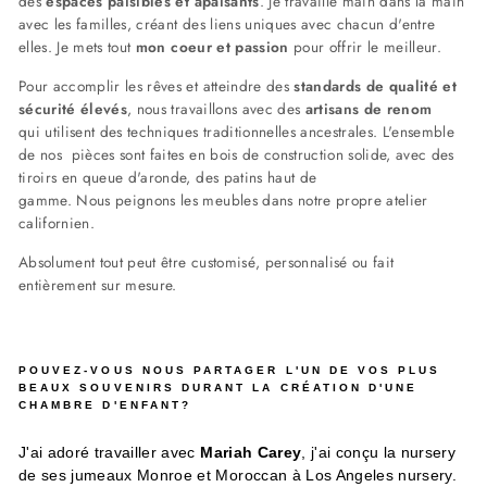
des
espaces paisibles et apaisants
. Je travaille main dans la main
avec les familles, créant des liens uniques avec chacun d'entre
elles. Je mets tout
mon coeur et passio
n
pour offrir le meilleur.
Pour accomplir les rêves et atteindre des
standards de qualité et
sécurité élevés
, nous travaillons avec des
artisans de renom
qui utilisent des techniques traditionnelles ancestrales. L'ensemble
de nos pièces sont faites en bois de construction solide, avec des
tiroirs en queue d'aronde, des patins haut de
gamme. Nous peignons les meubles dans notre propre atelier
californien.
Absolument tout peut être customisé, personnalisé ou fait
entièrement sur mesure.
POUVEZ-VOUS NOUS PARTAGER L'UN DE VOS PLUS
BEAUX SOUVENIRS DURANT LA CRÉATION D'UNE
CHAMBRE D'ENFANT?
J'ai adoré travailler avec
Mariah Carey
, j'ai conçu la nursery
de ses jumeaux Monroe et Moroccan à Los Angeles nursery.