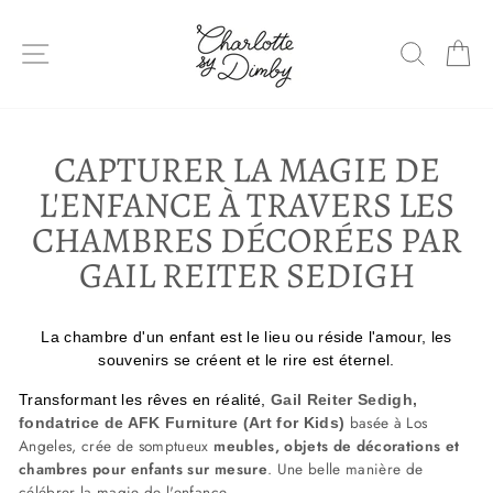
Sauter
le
NAVIGATION DU SITE
RECHE
P
contenu
CAPTURER LA MAGIE DE
L'ENFANCE À TRAVERS LES
CHAMBRES DÉCORÉES PAR
GAIL REITER SEDIGH
La chambre d'un enfant est le lieu ou réside l'amour, les
souvenirs se créent et le rire est éternel.
Transformant les rêves en réalité,
Gail Reiter Sedigh,
basée à Los
fondatrice de AFK Furniture (Art for Kids)
Angeles, crée de somptueux
meubles, objets de décorations
et
chambres pour enfants sur mesure
. Une belle manière de
célébrer la magie de l'enfance.