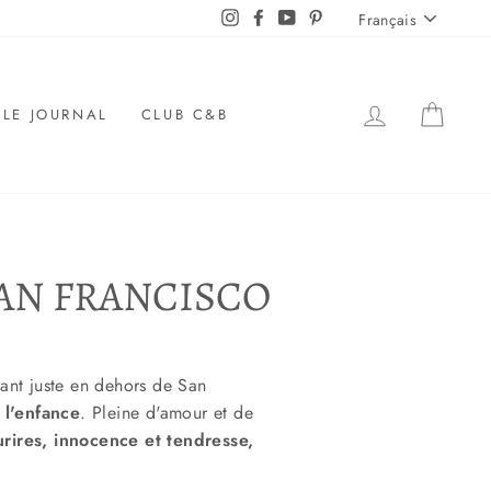
LANGUE
Instagram
Facebook
YouTube
Pinterest
Français
SE LOGUER
PANI
LE JOURNAL
CLUB C&B
SAN FRANCISCO
tant juste en dehors de San
 l'enfance
. Pleine d'amour et de
urires, innocence et tendresse,