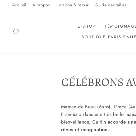
Sauter
Accueil
A propos
Livraison & retour
Guide des tailles
le
contenu
E-SHOP
TÉMOIGNAG
RECHERCHER
BOUTIQUE PARISIENN
CÉLÉBRONS AV
Maman de Beau (6ans), Grace (4ans)
Francisco dans une très belle mais
bienveillance, Caitlin
accorde une 
rêves et imagination.