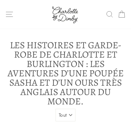
Sauter
le
NAVIGATION DU SITE
RECHE
P
contenu
LES HISTOIRES ET GARDE-
ROBE DE CHARLOTTE ET
BURLINGTON : LES
AVENTURES D’UNE POUPÉE
SASHA ET D’UN OURS TRÈS
ANGLAIS AUTOUR DU
MONDE.